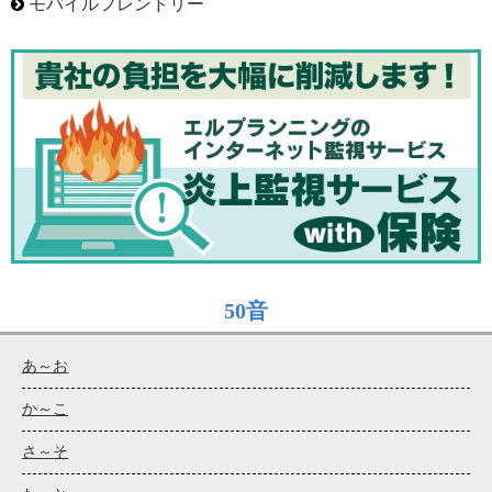
モバイルフレンドリー
50音
あ～お
か～こ
さ～そ