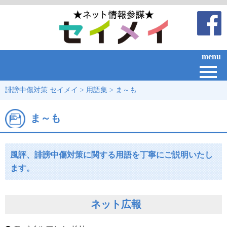
menu
誹謗中傷対策 セイメイ
>
用語集
>
ま～も
ま～も
風評、誹謗中傷対策に関する用語を丁寧にご説明いたし
ます。
ネット広報